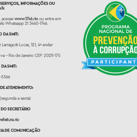
 SERVIÇOS, INFORMAÇÕES OU
S:
, acesse
www.1746.rio
ou entre em
elo Whatsapp 21 3460-1746.
 DA SMIT:
 Larragoiti Lucas, 121, 4º andar
a – Rio de Janeiro CEP: 20211-175
 DA SMIT:
0-5566
DE ATENDIMENTO:
 (segunda a sexta)
 DO SECRETÁRIO
efeitura.rio
RIA DE COMUNICAÇÃO