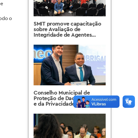
de
todo o
SMIT promove capacitação
sobre Avaliação de
Integridade de Agentes
Públicos, voltada aos pontos
focais do Programa Carioca
de Integridade Pública –
FIP.Rio e aos profissionais de
Recursos Humanos dos
órgãos e entidades
municipais
Conselho Municipal de
Proteção de Dados Pessoais
e da Privacidade realiza sua
3ª Reunião Ordinária de
2026