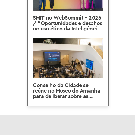
SMIT no WebSummit – 2026
/ “Oportunidades e desafios
no uso ético da Inteligência
Artificial”
Conselho da Cidade se
reúne no Museu do Amanhã
para deliberar sobre as
diretrizes e os investimentos
estratégicos do município
até 2028