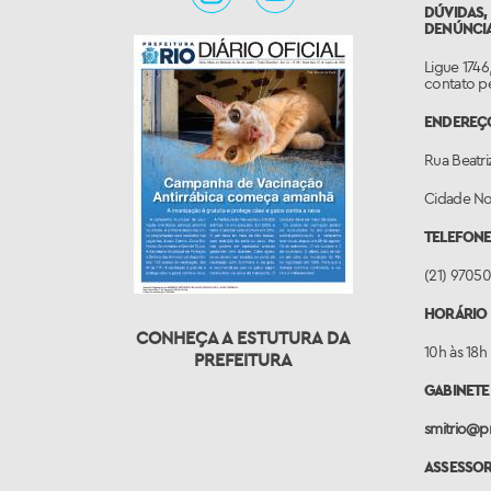
DÚVIDAS,
DENÚNCIA
Ligue 1746
contato p
ENDEREÇO
Rua Beatriz
Cidade Nov
TELEFONE
(21) 9705
HORÁRIO 
CONHEÇA A ESTUTURA DA
10h às 18h
PREFEITURA
GABINETE
smitrio@pr
ASSESSO