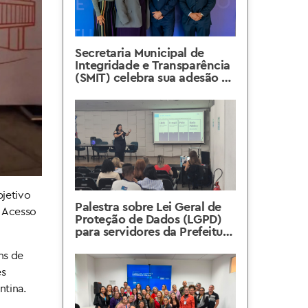
Secretaria Municipal de
Integridade e Transparência
(SMIT) celebra sua adesão à
Rede Nacional de Promoção
da Integridade Privada, em
evento realizado em Brasília
bjetivo
Palestra sobre Lei Geral de
e Acesso
Proteção de Dados (LGPD)
para servidores da Prefeitura
do Rio de Janeiro
ns de
es
ntina.