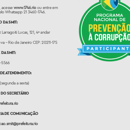
, acesse
www.1746.rio
ou entre em
elo Whatsapp 21 3460-1746.
 DA SMIT:
 Larragoiti Lucas, 121, 4º andar
a – Rio de Janeiro CEP: 20211-175
 DA SMIT:
0-5566
DE ATENDIMENTO:
 (segunda a sexta)
 DO SECRETÁRIO
efeitura.rio
RIA DE COMUNICAÇÃO
ao.smit@prefeitura.rio