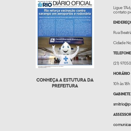
Ligue 1746
contato p
ENDEREÇO
Rua Beatriz
Cidade Nov
TELEFONE
(21) 9705
HORÁRIO 
CONHEÇA A ESTUTURA DA
10h às 18h
PREFEITURA
GABINETE
smitrio@pr
ASSESSO
comunicac