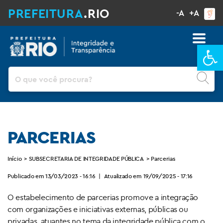
PREFEITURA
.RIO
-A
+A
Ba
Pesquisar
PARCERIAS
Início
>
SUBSECRETARIA DE INTEGRIDADE PÚBLICA
>
Parcerias
Publicado em 13/03/2023 - 16:16
|
Atualizado em 19/09/2025 - 17:16
O estabelecimento de parcerias promove a integração
com organizações e iniciativas externas, públicas ou
privadas, atuantes no tema da integridade pública com o