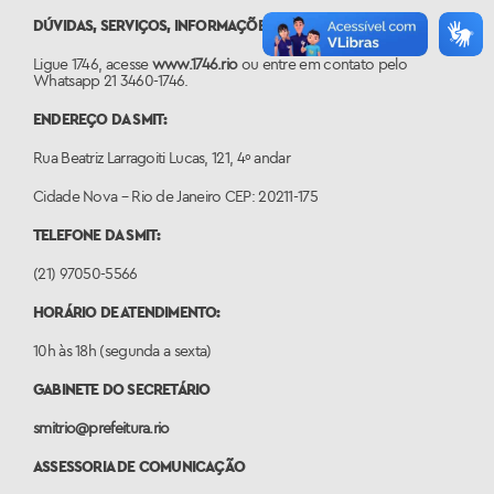
DÚVIDAS, SERVIÇOS, INFORMAÇÕES OU DENÚNCIAS:
Ligue 1746, acesse
www.1746.rio
ou entre em contato pelo
Whatsapp 21 3460-1746.
ENDEREÇO DA SMIT:
Rua Beatriz Larragoiti Lucas, 121, 4º andar
Cidade Nova – Rio de Janeiro CEP: 20211-175
TELEFONE DA SMIT:
(21) 97050-5566
HORÁRIO DE ATENDIMENTO:
10h às 18h (segunda a sexta)
GABINETE DO SECRETÁRIO
smitrio@prefeitura.rio
ASSESSORIA DE COMUNICAÇÃO